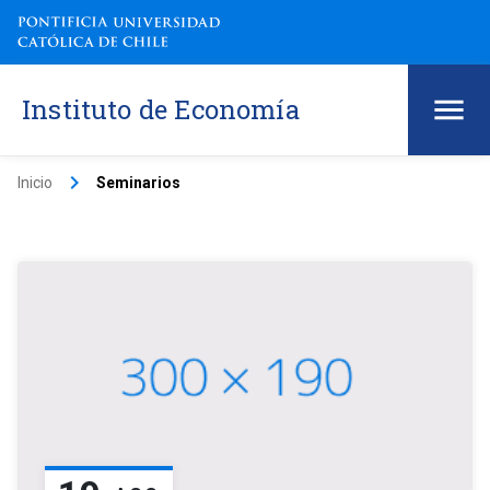
Instituto de Economía
keyboard_arrow_right
Inicio
Seminarios