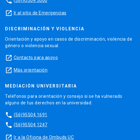
phone
(56)95504 5000
launch
Ir al sitio de Emergencias
DISCRIMINACIÓN Y VIOLENCIA
Orientación y apoyo en casos de discriminación, violencia de
género o violencia sexual.
launch
Contacto para apoyo
launch
Más orientación
MEDIACIÓN UNIVERSITARIA
Teléfonos para orientación y consejo si se ha vulnerado
alguno de tus derechos en la universidad.
phone
(56)95504 1691
phone
(56)95504 1247
launch
Ir a la Oficina de Ombuds UC