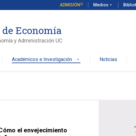
ADMISIÓN
Medios
arrow_drop_down
Biblio
o de Economía
nomía y Administración UC
Académicos e Investigación
Noticias
arrow_drop_down
 Cómo el envejecimiento