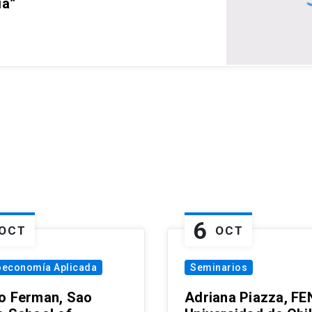
ia”
6
OCT
OCT
oeconomía Aplicada
Seminarios
o Ferman, Sao
Adriana Piazza, FE