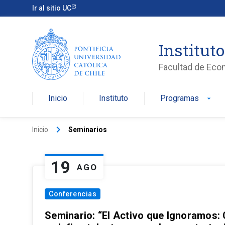
Ir al sitio UC
Institut
Facultad de Eco
Inicio
Instituto
Programas
arrow_drop_down
keyboard_arrow_right
Inicio
Seminarios
19
AGO
Conferencias
Seminario: “El Activo que Ignoramos: