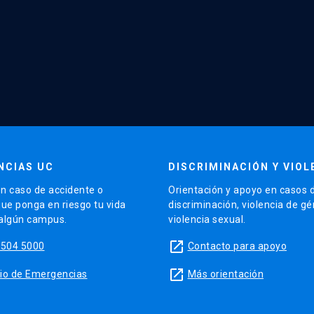
NCIAS UC
DISCRIMINACIÓN Y VIOL
n caso de accidente o
Orientación y apoyo en casos 
que ponga en riesgo tu vida
discriminación, violencia de g
 algún campus.
violencia sexual.
launch
5504 5000
Contacto para apoyo
launch
sitio de Emergencias
Más orientación