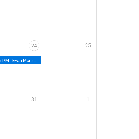
25
24
5 PM -
Evan Munro, Neyman Visiting Assistant Professor in the Department of Statistics at UC Berkeley
31
1