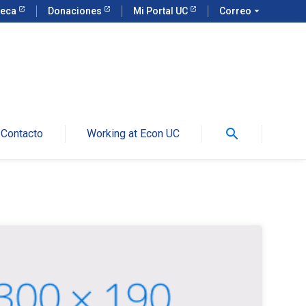
teca
Donaciones
Mi Portal UC
Correo
arrow_drop_down
search
Contacto
Working at Econ UC