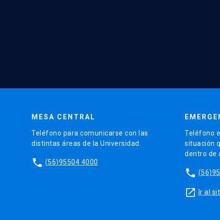
MESA CENTRAL
EMERGE
Teléfono para comunicarse con las
Teléfono e
distintas áreas de la Universidad.
situación 
dentro de
phone
(56)95504 4000
phone
(56)9
launch
Ir al 