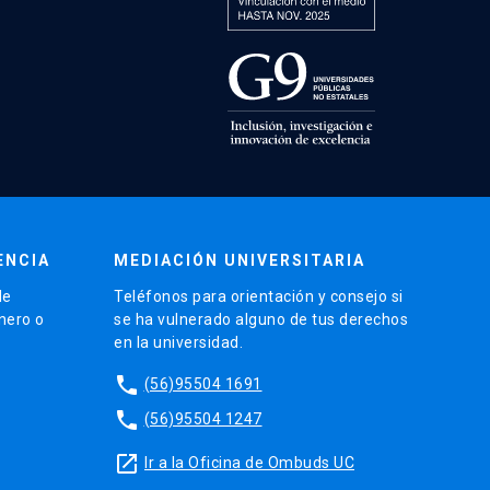
ENCIA
MEDIACIÓN UNIVERSITARIA
de
Teléfonos para orientación y consejo si
énero o
se ha vulnerado alguno de tus derechos
en la universidad.
phone
(56)95504 1691
phone
(56)95504 1247
launch
Ir a la Oficina de Ombuds UC