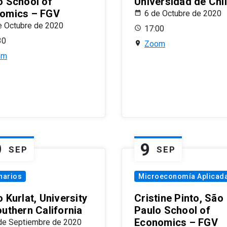
o School of
Universidad de Chi
omics – FGV
6 de Octubre de 2020
e Octubre de 2020
17:00
30
Zoom
om
9
9
SEP
SEP
narios
Microeconomía Aplicad
 Kurlat, University
Cristine Pinto, São
outhern California
Paulo School of
Economics – FGV
de Septiembre de 2020