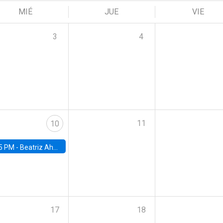
MIÉ
JUE
VIE
3
4
11
10
5 PM -
Beatriz Ahumada, PhD candidate, Universidad de Pittsburgh
17
18