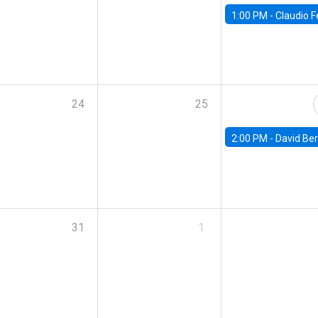
1:00 PM -
Claudio Ferraz, British Col
24
25
2:00 PM -
David Berger, D
31
1