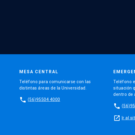
MESA CENTRAL
EMERGE
Teléfono para comunicarse con las
Teléfono e
distintas áreas de la Universidad.
situación 
dentro de
phone
(56)95504 4000
phone
(56)9
launch
Ir al 