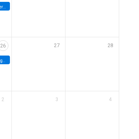
umbia
27
28
26
uke
2
3
4