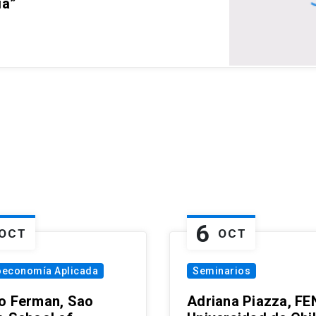
ia”
6
OCT
OCT
oeconomía Aplicada
Seminarios
o Ferman, Sao
Adriana Piazza, FE