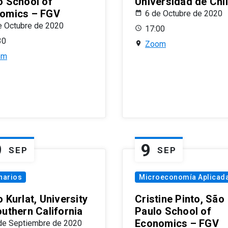
o School of
Universidad de Chi
omics – FGV
6 de Octubre de 2020
e Octubre de 2020
17:00
30
Zoom
om
9
9
SEP
SEP
narios
Microeconomía Aplicad
 Kurlat, University
Cristine Pinto, São
outhern California
Paulo School of
Economics – FGV
de Septiembre de 2020