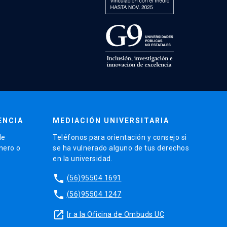
ENCIA
MEDIACIÓN UNIVERSITARIA
de
Teléfonos para orientación y consejo si
énero o
se ha vulnerado alguno de tus derechos
en la universidad.
phone
(56)95504 1691
phone
(56)95504 1247
launch
Ir a la Oficina de Ombuds UC