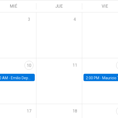
MIÉ
JUE
VIE
3
4
11
10
0 AM -
Emilio Depetris-Chauvín, Universidad Católica
2:00 PM -
Mauricio Tejada,
17
18