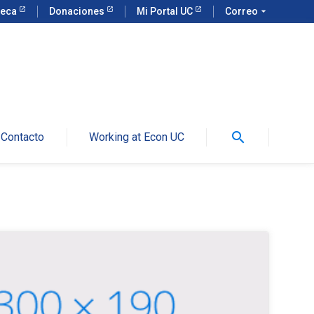
teca
Donaciones
Mi Portal UC
Correo
arrow_drop_down
search
Contacto
Working at Econ UC