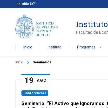
Ir al sitio UC
Institut
Facultad de Eco
Inicio
Instituto
Programas
arrow_drop_down
keyboard_arrow_right
Inicio
Seminarios
19
AGO
Conferencias
Seminario: “El Activo que Ignoramos: