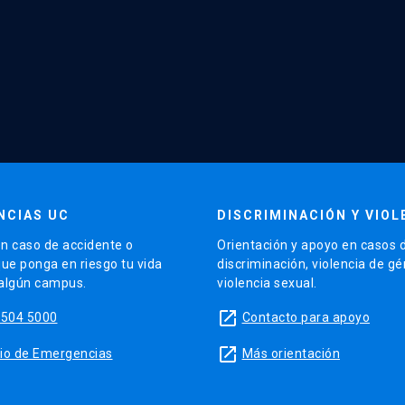
NCIAS UC
DISCRIMINACIÓN Y VIOL
n caso de accidente o
Orientación y apoyo en casos 
que ponga en riesgo tu vida
discriminación, violencia de g
 algún campus.
violencia sexual.
launch
5504 5000
Contacto para apoyo
launch
sitio de Emergencias
Más orientación