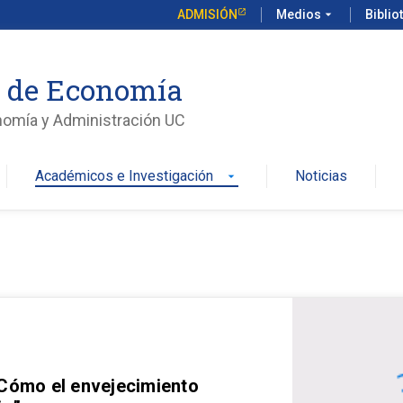
ADMISIÓN
Medios
arrow_drop_down
Biblio
o de Economía
nomía y Administración UC
Académicos e Investigación
Noticias
arrow_drop_down
 Cómo el envejecimiento