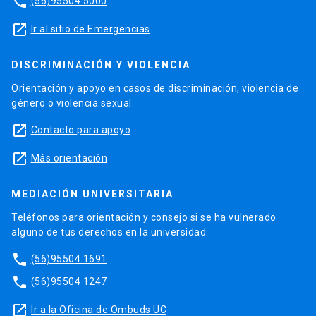
phone
(56)95504 5000
launch
Ir al sitio de Emergencias
DISCRIMINACIÓN Y VIOLENCIA
Orientación y apoyo en casos de discriminación, violencia de
género o violencia sexual.
launch
Contacto para apoyo
launch
Más orientación
MEDIACIÓN UNIVERSITARIA
Teléfonos para orientación y consejo si se ha vulnerado
alguno de tus derechos en la universidad.
phone
(56)95504 1691
phone
(56)95504 1247
launch
Ir a la Oficina de Ombuds UC