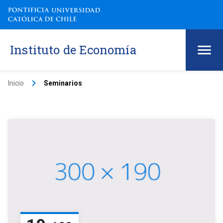
Instituto de Economía
keyboard_arrow_right
Inicio
Seminarios