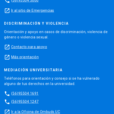
phone
(56)95504 5000
launch
Ir al sitio de Emergencias
DISCRIMINACIÓN Y VIOLENCIA
Orientación y apoyo en casos de discriminación, violencia de
género o violencia sexual.
launch
Contacto para apoyo
launch
Más orientación
MEDIACIÓN UNIVERSITARIA
Teléfonos para orientación y consejo si se ha vulnerado
alguno de tus derechos en la universidad.
phone
(56)95504 1691
phone
(56)95504 1247
launch
Ir a la Oficina de Ombuds UC