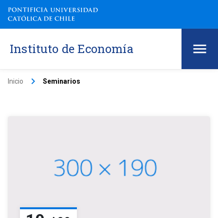
Instituto de Economía
keyboard_arrow_right
Inicio
Seminarios