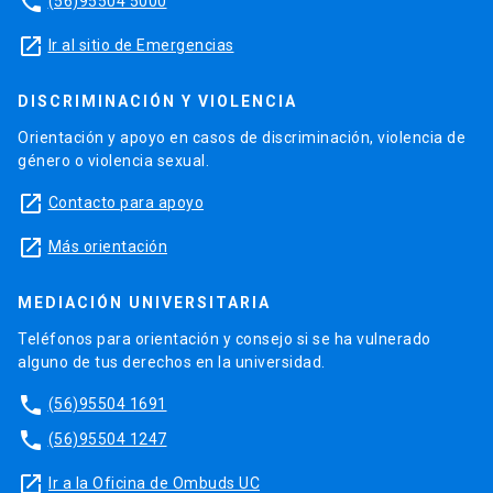
phone
(56)95504 5000
launch
Ir al sitio de Emergencias
DISCRIMINACIÓN Y VIOLENCIA
Orientación y apoyo en casos de discriminación, violencia de
género o violencia sexual.
launch
Contacto para apoyo
launch
Más orientación
MEDIACIÓN UNIVERSITARIA
Teléfonos para orientación y consejo si se ha vulnerado
alguno de tus derechos en la universidad.
phone
(56)95504 1691
phone
(56)95504 1247
launch
Ir a la Oficina de Ombuds UC