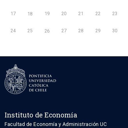
17
19
20
21
22
23
18
24
25
27
28
29
30
26
Instituto de Economía
Facultad de Economía y Administración UC