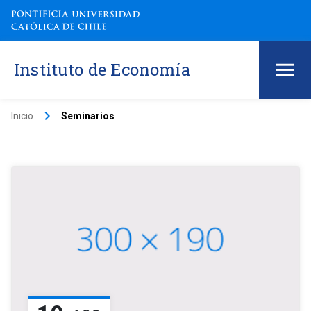
Instituto de Economía
keyboard_arrow_right
Inicio
Seminarios