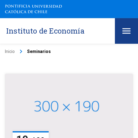
Instituto de Economía
keyboard_arrow_right
Inicio
Seminarios