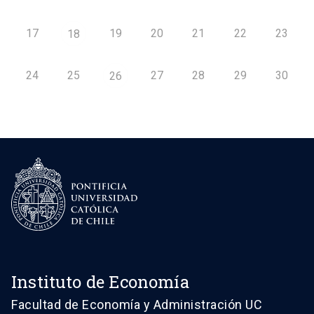
17
19
20
21
22
23
18
24
25
27
28
29
30
26
Instituto de Economía
Facultad de Economía y Administración UC