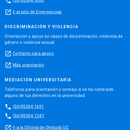
phone
(56)95504 5000
launch
Ir al sitio de Emergencias
DISCRIMINACIÓN Y VIOLENCIA
Orientación y apoyo en casos de discriminación, violencia de
género o violencia sexual.
launch
Contacto para apoyo
launch
Más orientación
MEDIACIÓN UNIVERSITARIA
Teléfonos para orientación y consejo si se ha vulnerado
alguno de tus derechos en la universidad.
phone
(56)95504 1691
phone
(56)95504 1247
launch
Ir a la Oficina de Ombuds UC