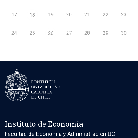
17
19
20
21
22
23
18
24
25
27
28
29
30
26
Instituto de Economía
Facultad de Economía y Administración UC