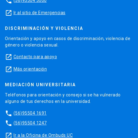
phone
(56)95504 5000
launch
Ir al sitio de Emergencias
DISCRIMINACIÓN Y VIOLENCIA
Orientación y apoyo en casos de discriminación, violencia de
género o violencia sexual.
launch
Contacto para apoyo
launch
Más orientación
MEDIACIÓN UNIVERSITARIA
Teléfonos para orientación y consejo si se ha vulnerado
alguno de tus derechos en la universidad.
phone
(56)95504 1691
phone
(56)95504 1247
launch
Ir a la Oficina de Ombuds UC