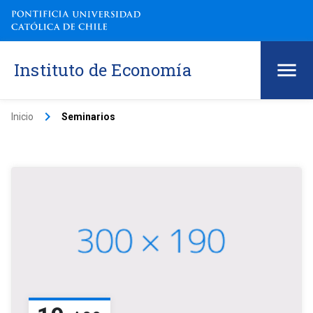
Instituto de Economía
keyboard_arrow_right
Inicio
Seminarios