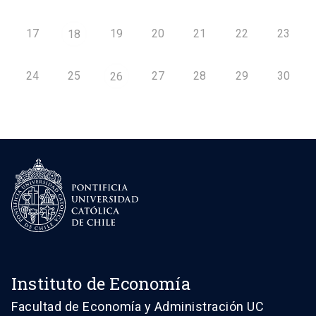
17
19
20
21
22
23
18
24
25
27
28
29
30
26
Instituto de Economía
Facultad de Economía y Administración UC