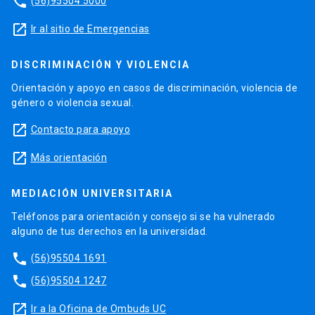
phone
(56)95504 5000
launch
Ir al sitio de Emergencias
DISCRIMINACIÓN Y VIOLENCIA
Orientación y apoyo en casos de discriminación, violencia de
género o violencia sexual.
launch
Contacto para apoyo
launch
Más orientación
MEDIACIÓN UNIVERSITARIA
Teléfonos para orientación y consejo si se ha vulnerado
alguno de tus derechos en la universidad.
phone
(56)95504 1691
phone
(56)95504 1247
launch
Ir a la Oficina de Ombuds UC