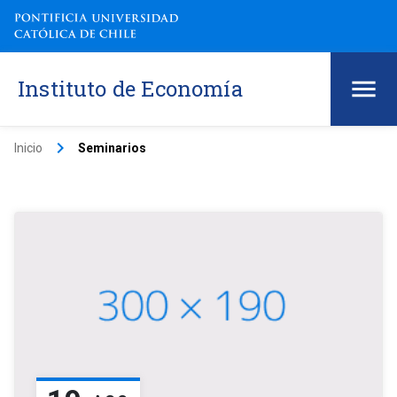
Instituto de Economía
keyboard_arrow_right
Inicio
Seminarios