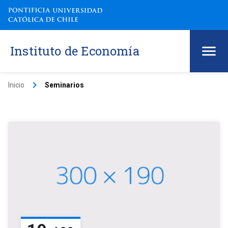
Instituto de Economía
keyboard_arrow_right
Inicio
Seminarios