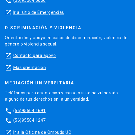
phone
(56)95504 5000
launch
Ir al sitio de Emergencias
DISCRIMINACIÓN Y VIOLENCIA
Orientación y apoyo en casos de discriminación, violencia de
género o violencia sexual.
launch
Contacto para apoyo
launch
Más orientación
MEDIACIÓN UNIVERSITARIA
Teléfonos para orientación y consejo si se ha vulnerado
alguno de tus derechos en la universidad.
phone
(56)95504 1691
phone
(56)95504 1247
launch
Ir a la Oficina de Ombuds UC