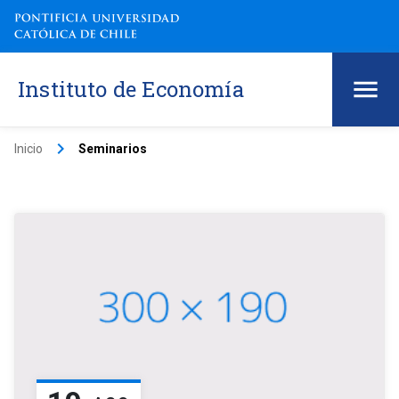
Instituto de Economía
keyboard_arrow_right
Inicio
Seminarios