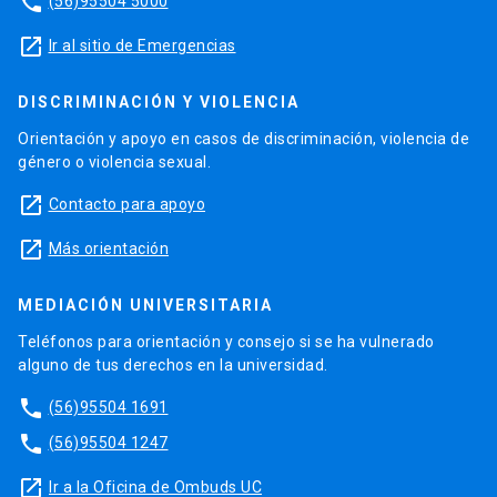
phone
(56)95504 5000
launch
Ir al sitio de Emergencias
DISCRIMINACIÓN Y VIOLENCIA
Orientación y apoyo en casos de discriminación, violencia de
género o violencia sexual.
launch
Contacto para apoyo
launch
Más orientación
MEDIACIÓN UNIVERSITARIA
Teléfonos para orientación y consejo si se ha vulnerado
alguno de tus derechos en la universidad.
phone
(56)95504 1691
phone
(56)95504 1247
launch
Ir a la Oficina de Ombuds UC