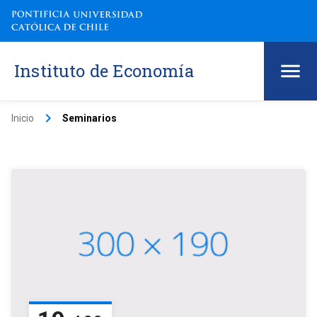
Instituto de Economía
keyboard_arrow_right
Inicio
Seminarios