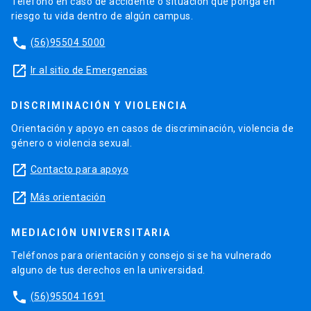
Teléfono en caso de accidente o situación que ponga en
riesgo tu vida dentro de algún campus.
phone
(56)95504 5000
launch
Ir al sitio de Emergencias
DISCRIMINACIÓN Y VIOLENCIA
Orientación y apoyo en casos de discriminación, violencia de
género o violencia sexual.
launch
Contacto para apoyo
launch
Más orientación
MEDIACIÓN UNIVERSITARIA
Teléfonos para orientación y consejo si se ha vulnerado
alguno de tus derechos en la universidad.
phone
(56)95504 1691