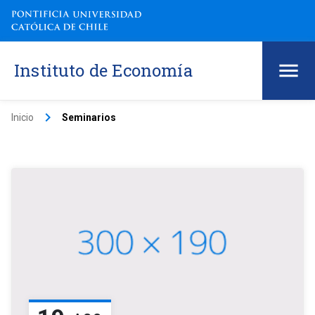
Instituto de Economía
keyboard_arrow_right
Inicio
Seminarios