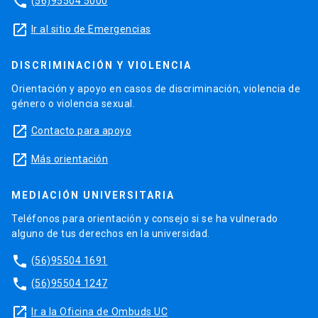
phone
(56)95504 5000
launch
Ir al sitio de Emergencias
DISCRIMINACIÓN Y VIOLENCIA
Orientación y apoyo en casos de discriminación, violencia de
género o violencia sexual.
launch
Contacto para apoyo
launch
Más orientación
MEDIACIÓN UNIVERSITARIA
Teléfonos para orientación y consejo si se ha vulnerado
alguno de tus derechos en la universidad.
phone
(56)95504 1691
phone
(56)95504 1247
launch
Ir a la Oficina de Ombuds UC