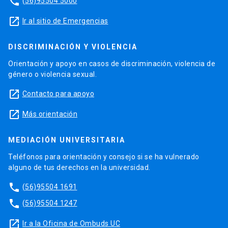
phone
(56)95504 5000
launch
Ir al sitio de Emergencias
DISCRIMINACIÓN Y VIOLENCIA
Orientación y apoyo en casos de discriminación, violencia de
género o violencia sexual.
launch
Contacto para apoyo
launch
Más orientación
MEDIACIÓN UNIVERSITARIA
Teléfonos para orientación y consejo si se ha vulnerado
alguno de tus derechos en la universidad.
phone
(56)95504 1691
phone
(56)95504 1247
launch
Ir a la Oficina de Ombuds UC