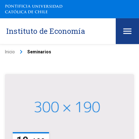
Instituto de Economía
keyboard_arrow_right
Inicio
Seminarios