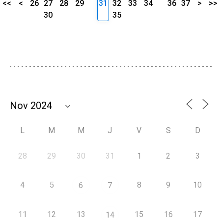
<<
<
26
27
28
29
31
32
33
34
36
37
>
>>
30
35
L
M
M
J
V
S
D
28
29
30
31
1
2
3
4
5
8
9
10
6
7
11
12
13
15
16
17
14