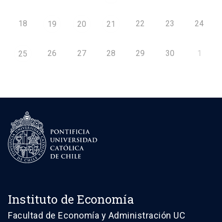
18
22
23
24
19
20
21
26
27
28
29
30
1
25
Instituto de Economía
Facultad de Economía y Administración UC