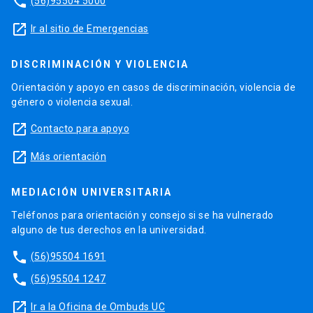
phone
(56)95504 5000
launch
Ir al sitio de Emergencias
DISCRIMINACIÓN Y VIOLENCIA
Orientación y apoyo en casos de discriminación, violencia de
género o violencia sexual.
launch
Contacto para apoyo
launch
Más orientación
MEDIACIÓN UNIVERSITARIA
Teléfonos para orientación y consejo si se ha vulnerado
alguno de tus derechos en la universidad.
phone
(56)95504 1691
phone
(56)95504 1247
launch
Ir a la Oficina de Ombuds UC