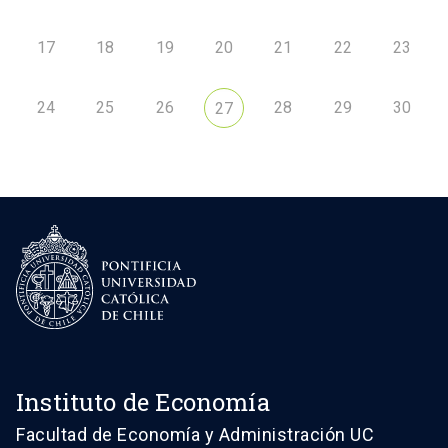
17
18
19
20
21
22
23
24
25
26
28
29
30
27
Instituto de Economía
Facultad de Economía y Administración UC