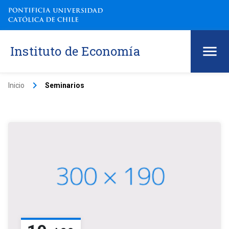
Instituto de Economía
keyboard_arrow_right
Inicio
Seminarios