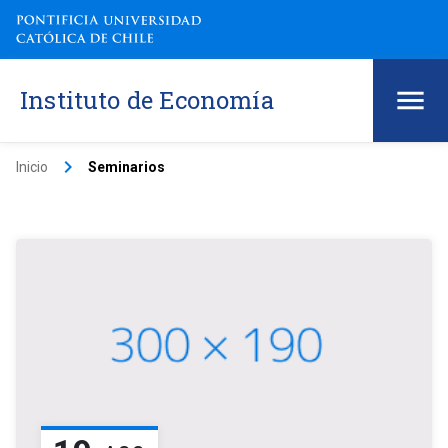
Instituto de Economía
keyboard_arrow_right
Inicio
Seminarios