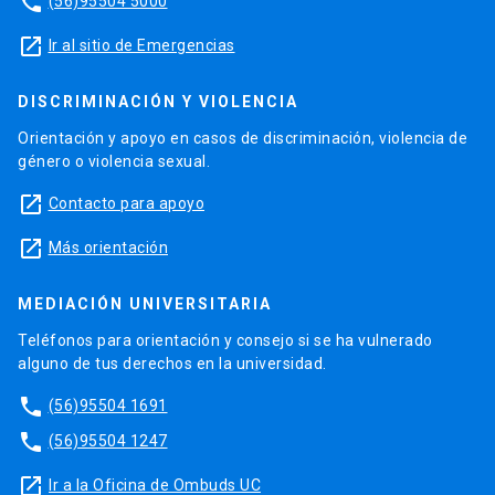
phone
(56)95504 5000
launch
Ir al sitio de Emergencias
DISCRIMINACIÓN Y VIOLENCIA
Orientación y apoyo en casos de discriminación, violencia de
género o violencia sexual.
launch
Contacto para apoyo
launch
Más orientación
MEDIACIÓN UNIVERSITARIA
Teléfonos para orientación y consejo si se ha vulnerado
alguno de tus derechos en la universidad.
phone
(56)95504 1691
phone
(56)95504 1247
launch
Ir a la Oficina de Ombuds UC