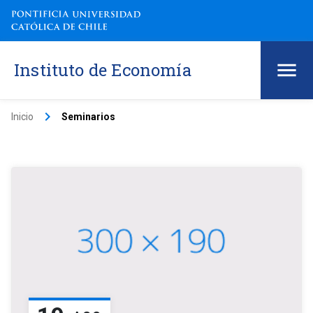
Instituto de Economía
keyboard_arrow_right
Inicio
Seminarios