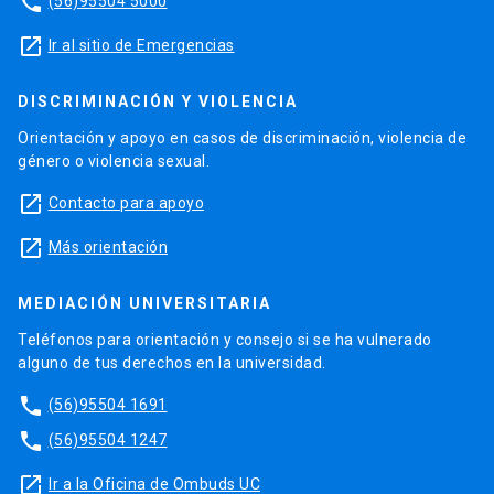
phone
(56)95504 5000
launch
Ir al sitio de Emergencias
DISCRIMINACIÓN Y VIOLENCIA
Orientación y apoyo en casos de discriminación, violencia de
género o violencia sexual.
launch
Contacto para apoyo
launch
Más orientación
MEDIACIÓN UNIVERSITARIA
Teléfonos para orientación y consejo si se ha vulnerado
alguno de tus derechos en la universidad.
phone
(56)95504 1691
phone
(56)95504 1247
launch
Ir a la Oficina de Ombuds UC