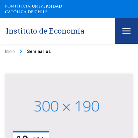
Instituto de Economía
keyboard_arrow_right
Inicio
Seminarios