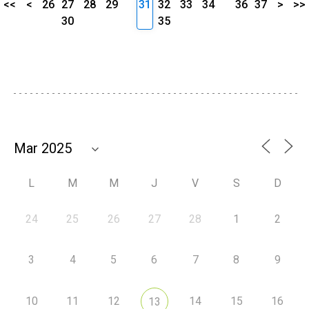
<<
<
26
27
28
29
31
32
33
34
36
37
>
>>
30
35
L
M
M
J
V
S
D
24
25
26
27
28
1
2
3
4
5
6
7
8
9
10
11
12
14
15
16
13