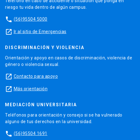
Teléfono en caso de accidente o situación que ponga en
riesgo tu vida dentro de algún campus.
phone
(56)95504 5000
launch
Ir al sitio de Emergencias
DISCRIMINACIÓN Y VIOLENCIA
Orientación y apoyo en casos de discriminación, violencia de
género o violencia sexual.
launch
Contacto para apoyo
launch
Más orientación
MEDIACIÓN UNIVERSITARIA
Teléfonos para orientación y consejo si se ha vulnerado
alguno de tus derechos en la universidad.
phone
(56)95504 1691