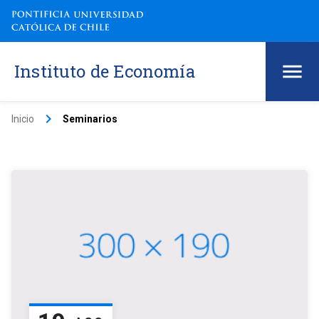
Instituto de Economía
keyboard_arrow_right
Inicio
Seminarios