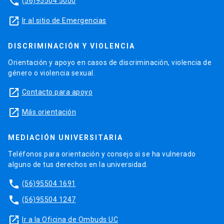
phone
(56)95504 5000
launch
Ir al sitio de Emergencias
DISCRIMINACIÓN Y VIOLENCIA
Orientación y apoyo en casos de discriminación, violencia de
género o violencia sexual.
launch
Contacto para apoyo
launch
Más orientación
MEDIACIÓN UNIVERSITARIA
Teléfonos para orientación y consejo si se ha vulnerado
alguno de tus derechos en la universidad.
phone
(56)95504 1691
phone
(56)95504 1247
launch
Ir a la Oficina de Ombuds UC