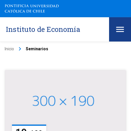
Instituto de Economía
keyboard_arrow_right
Inicio
Seminarios