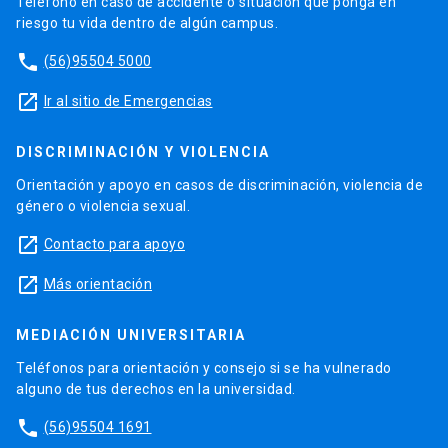
Teléfono en caso de accidente o situación que ponga en
riesgo tu vida dentro de algún campus.
phone
(56)95504 5000
launch
Ir al sitio de Emergencias
DISCRIMINACIÓN Y VIOLENCIA
Orientación y apoyo en casos de discriminación, violencia de
género o violencia sexual.
launch
Contacto para apoyo
launch
Más orientación
MEDIACIÓN UNIVERSITARIA
Teléfonos para orientación y consejo si se ha vulnerado
alguno de tus derechos en la universidad.
phone
(56)95504 1691