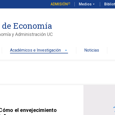
ADMISIÓN
Medios
arrow_drop_down
Biblio
o de Economía
nomía y Administración UC
Académicos e Investigación
Noticias
arrow_drop_down
 Cómo el envejecimiento