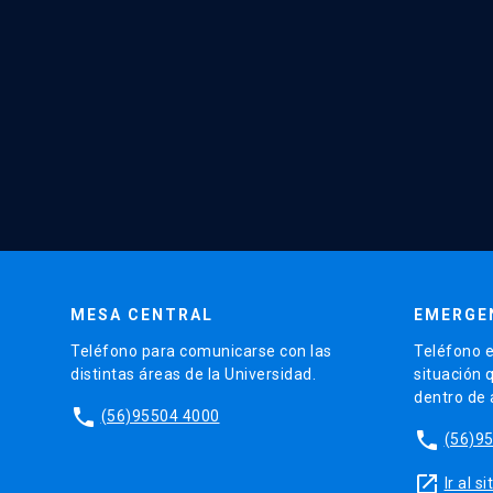
MESA CENTRAL
EMERGE
Teléfono para comunicarse con las
Teléfono e
distintas áreas de la Universidad.
situación 
dentro de
phone
(56)95504 4000
phone
(56)9
launch
Ir al 