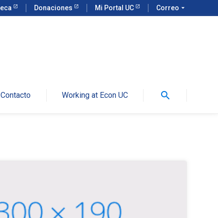
teca
Donaciones
Mi Portal UC
Correo
arrow_drop_down
search
Contacto
Working at Econ UC