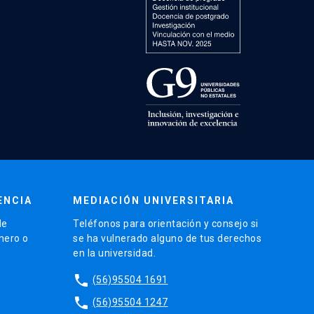
ENCIA
MEDIACIÓN UNIVERSITARIA
de
Teléfonos para orientación y consejo si
énero o
se ha vulnerado alguno de tus derechos
en la universidad.
phone
(56)95504 1691
phone
(56)95504 1247