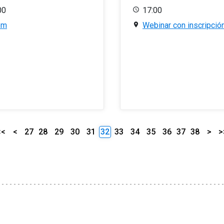
00
17:00
om
Webinar con inscripció
<<
<
27
28
29
30
31
32
33
34
35
36
37
38
>
>