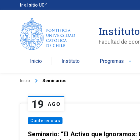
Ir al sitio UC
Institut
Facultad de Eco
Inicio
Instituto
Programas
arrow_drop_down
keyboard_arrow_right
Inicio
Seminarios
19
AGO
Conferencias
Seminario: “El Activo que Ignoramos: