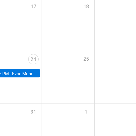
17
18
25
24
5 PM -
Evan Munro, Neyman Visiting Assistant Professor in the Department of Statistics at UC Berkeley
31
1