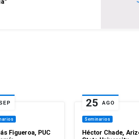
ia”
25
SEP
AGO
narios
Seminarios
lás Figueroa, PUC
Héctor Chade, Ari