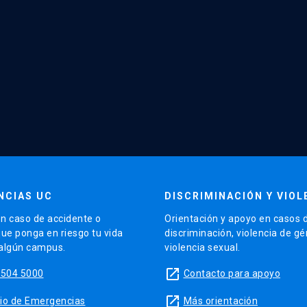
NCIAS UC
DISCRIMINACIÓN Y VIOL
n caso de accidente o
Orientación y apoyo en casos 
que ponga en riesgo tu vida
discriminación, violencia de g
 algún campus.
violencia sexual.
launch
5504 5000
Contacto para apoyo
launch
sitio de Emergencias
Más orientación