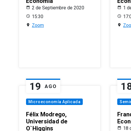
Economía
Econ
2 de Septiembre de 2020
1 d
15:30
17:
Zoom
Zo
19
1
AGO
Microeconomía Aplicada
Semi
Félix Modrego,
Fran
Universidad de
Econ
O`Higgins
18 