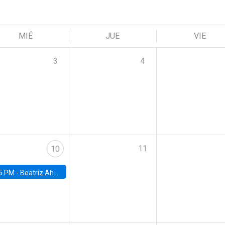
MIÉ
JUE
VIE
3
4
11
10
5 PM -
Beatriz Ahumada, PhD candidate, Universidad de Pittsburgh