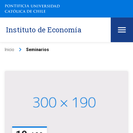
Instituto de Economía
keyboard_arrow_right
Inicio
Seminarios