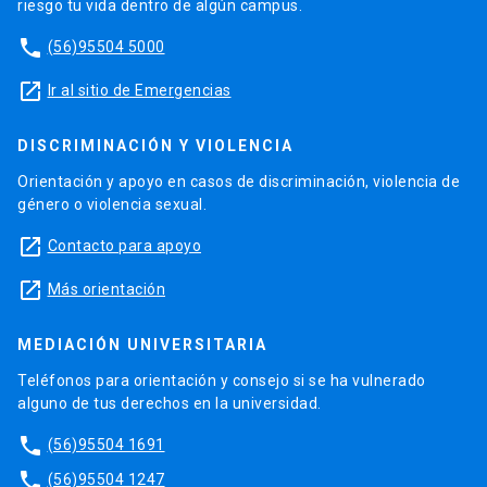
riesgo tu vida dentro de algún campus.
phone
(56)95504 5000
launch
Ir al sitio de Emergencias
DISCRIMINACIÓN Y VIOLENCIA
Orientación y apoyo en casos de discriminación, violencia de
género o violencia sexual.
launch
Contacto para apoyo
launch
Más orientación
MEDIACIÓN UNIVERSITARIA
Teléfonos para orientación y consejo si se ha vulnerado
alguno de tus derechos en la universidad.
phone
(56)95504 1691
phone
(56)95504 1247