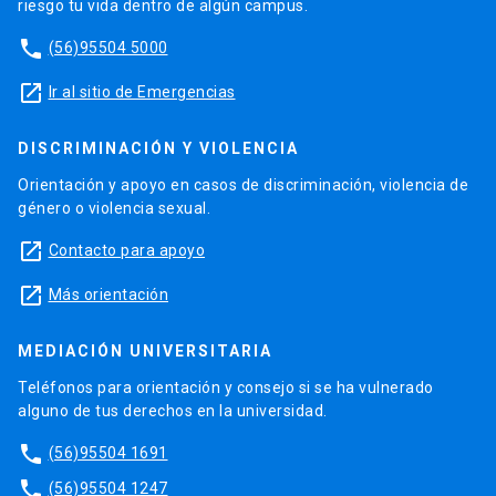
riesgo tu vida dentro de algún campus.
phone
(56)95504 5000
launch
Ir al sitio de Emergencias
DISCRIMINACIÓN Y VIOLENCIA
Orientación y apoyo en casos de discriminación, violencia de
género o violencia sexual.
launch
Contacto para apoyo
launch
Más orientación
MEDIACIÓN UNIVERSITARIA
Teléfonos para orientación y consejo si se ha vulnerado
alguno de tus derechos en la universidad.
phone
(56)95504 1691
phone
(56)95504 1247