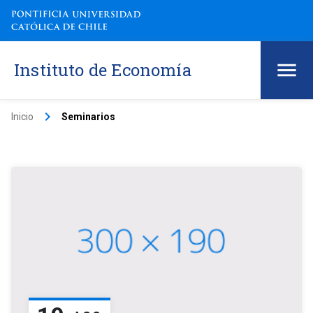
Instituto de Economía
keyboard_arrow_right
Inicio
Seminarios