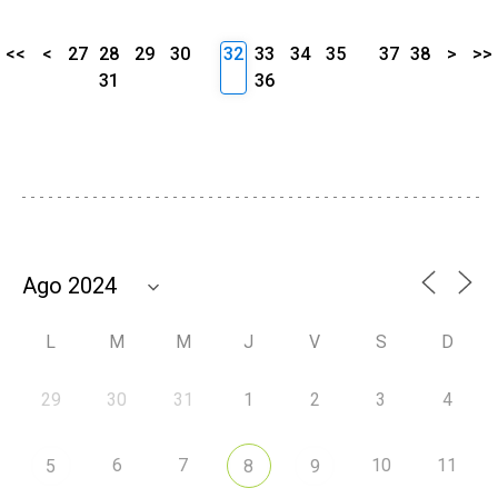
<<
<
27
28
29
30
32
33
34
35
37
38
>
>>
31
36
L
M
M
J
V
S
D
29
30
31
1
2
3
4
6
7
10
11
5
8
9