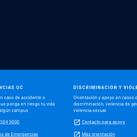
NCIAS UC
DISCRIMINACIÓN Y VIOL
n caso de accidente o
Orientación y apoyo en casos 
que ponga en riesgo tu vida
discriminación, violencia de g
 algún campus.
violencia sexual.
launch
5504 5000
Contacto para apoyo
launch
sitio de Emergencias
Más orientación