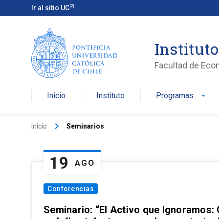
Ir al sitio UC
Institut
Facultad de Eco
Inicio
Instituto
Programas
arrow_drop_down
keyboard_arrow_right
Inicio
Seminarios
19
AGO
Conferencias
Seminario: “El Activo que Ignoramos: