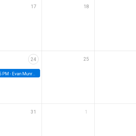
17
18
25
24
5 PM -
Evan Munro, Neyman Visiting Assistant Professor in the Department of Statistics at UC Berkeley
31
1