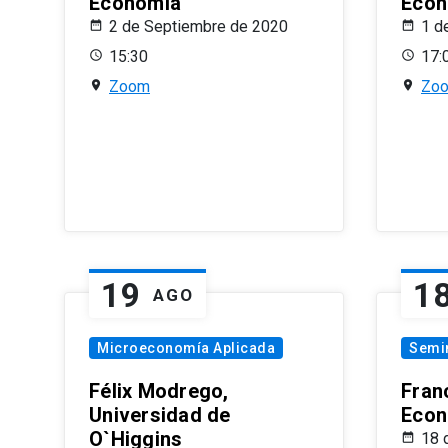
Economía
Econ
2 de Septiembre de 2020
1 d
15:30
17:
Zoom
Zo
19
1
AGO
Microeconomía Aplicada
Semi
Félix Modrego,
Fran
Universidad de
Econ
O`Higgins
18 