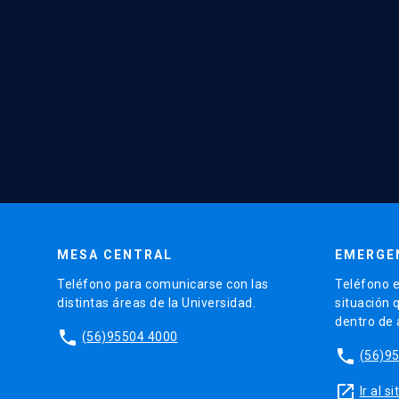
MESA CENTRAL
EMERGE
Teléfono para comunicarse con las
Teléfono e
distintas áreas de la Universidad.
situación 
dentro de
phone
(56)95504 4000
phone
(56)9
launch
Ir al 