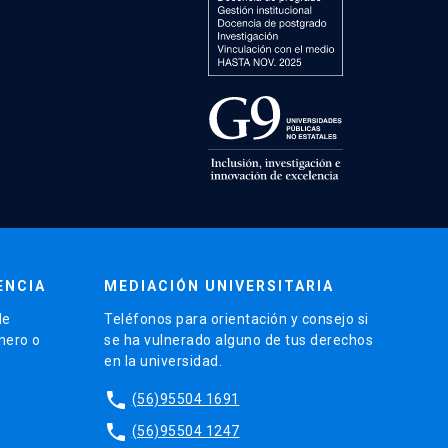
ENCIA
MEDIACIÓN UNIVERSITARIA
de
Teléfonos para orientación y consejo si
énero o
se ha vulnerado alguno de tus derechos
en la universidad.
phone
(56)95504 1691
phone
(56)95504 1247