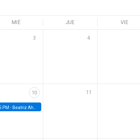
MIÉ
JUE
VIE
3
4
11
10
5 PM -
Beatriz Ahumada, PhD candidate, Universidad de Pittsburgh