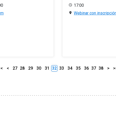
00
17:00
om
Webinar con inscripció
<<
<
27
28
29
30
31
32
33
34
35
36
37
38
>
>