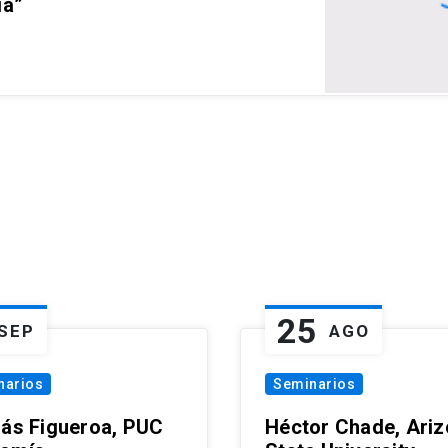
ia”
25
SEP
AGO
narios
Seminarios
lás Figueroa, PUC
Héctor Chade, Ari