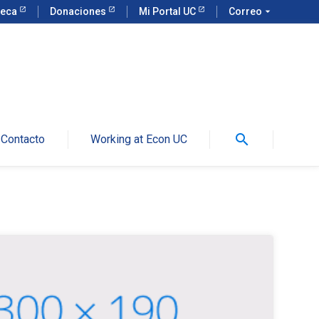
teca
Donaciones
Mi Portal UC
Correo
arrow_drop_down
search
Contacto
Working at Econ UC