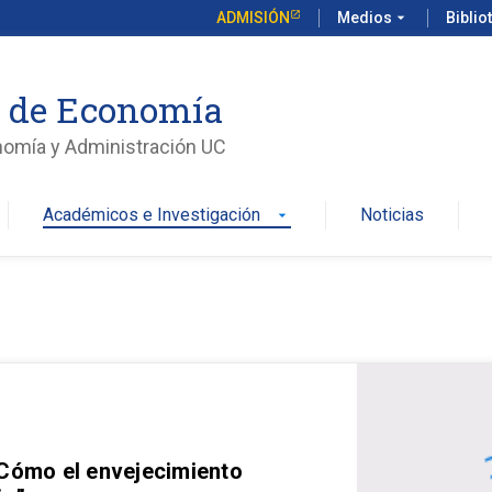
ADMISIÓN
Medios
arrow_drop_down
Biblio
o de Economía
nomía y Administración UC
Académicos e Investigación
Noticias
arrow_drop_down
 Cómo el envejecimiento