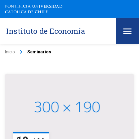
Instituto de Economía
keyboard_arrow_right
Inicio
Seminarios