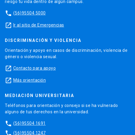
riesgo tu vida dentro de algún campus.
phone
(56)95504 5000
launch
Ir al sitio de Emergencias
DISCRIMINACIÓN Y VIOLENCIA
Orientación y apoyo en casos de discriminación, violencia de
género o violencia sexual.
launch
Contacto para apoyo
launch
Más orientación
MEDIACIÓN UNIVERSITARIA
Teléfonos para orientación y consejo si se ha vulnerado
alguno de tus derechos en la universidad.
phone
(56)95504 1691
phone
(56)95504 1247