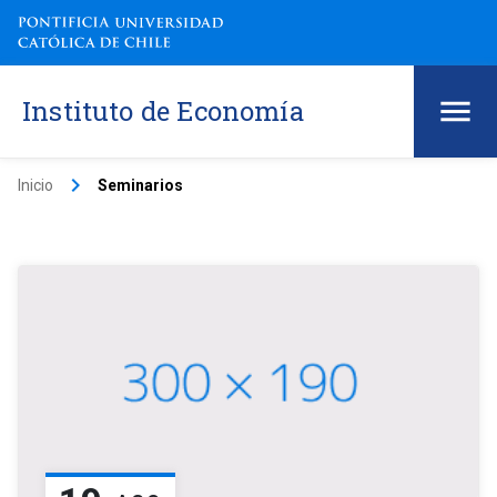
Instituto de Economía
keyboard_arrow_right
Inicio
Seminarios