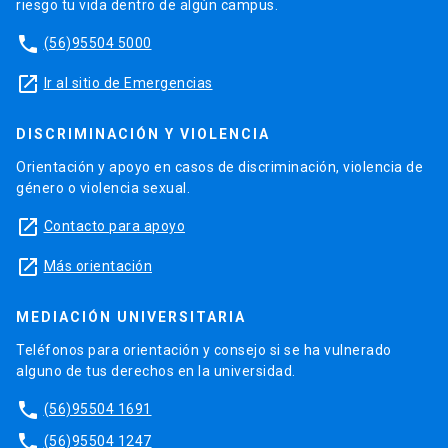
riesgo tu vida dentro de algún campus.
phone
(56)95504 5000
launch
Ir al sitio de Emergencias
DISCRIMINACIÓN Y VIOLENCIA
Orientación y apoyo en casos de discriminación, violencia de
género o violencia sexual.
launch
Contacto para apoyo
launch
Más orientación
MEDIACIÓN UNIVERSITARIA
Teléfonos para orientación y consejo si se ha vulnerado
alguno de tus derechos en la universidad.
phone
(56)95504 1691
phone
(56)95504 1247