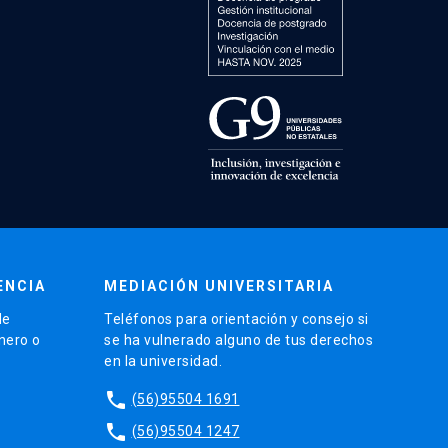
ENCIA
MEDIACIÓN UNIVERSITARIA
de
Teléfonos para orientación y consejo si
énero o
se ha vulnerado alguno de tus derechos
en la universidad.
phone
(56)95504 1691
phone
(56)95504 1247