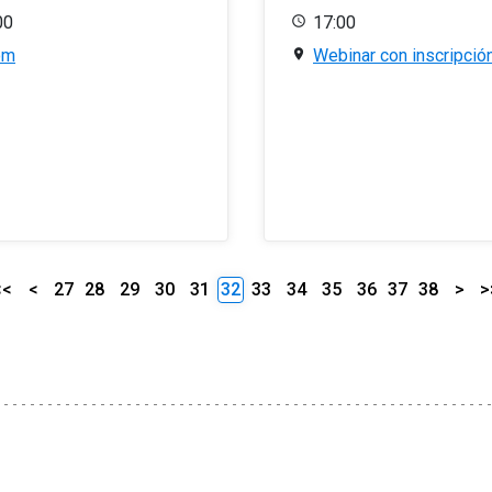
00
17:00
om
Webinar con inscripció
<<
<
27
28
29
30
31
32
33
34
35
36
37
38
>
>