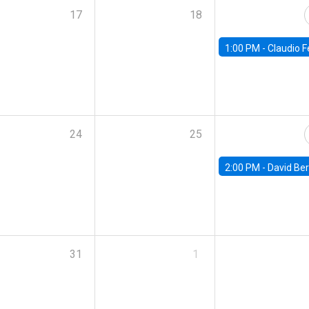
17
18
1:00 PM -
Claudio Ferraz, British Col
24
25
2:00 PM -
David Berger, D
31
1