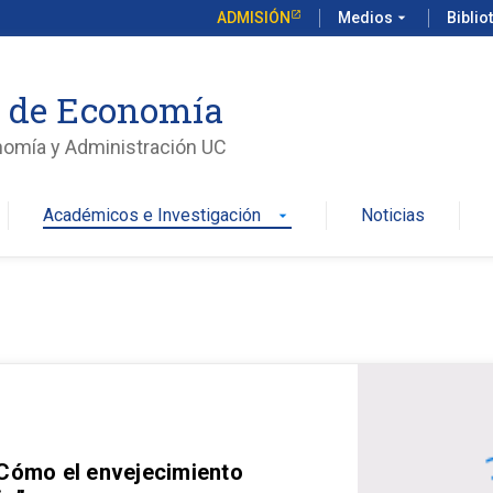
ADMISIÓN
Medios
arrow_drop_down
Biblio
o de Economía
nomía y Administración UC
Académicos e Investigación
Noticias
arrow_drop_down
 Cómo el envejecimiento