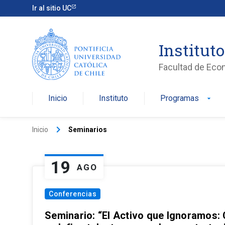
Ir al sitio UC
Institut
Facultad de Eco
Inicio
Instituto
Programas
arrow_drop_down
keyboard_arrow_right
Inicio
Seminarios
19
AGO
Conferencias
Seminario: “El Activo que Ignoramos: