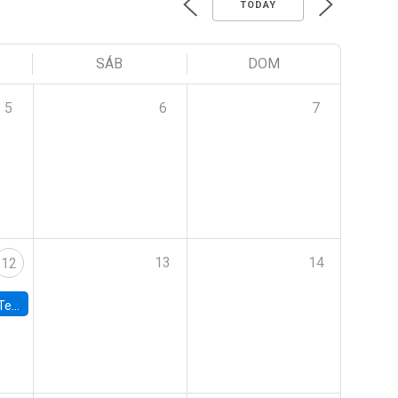
TODAY
SÁB
DOM
5
6
7
13
14
12
 UDP