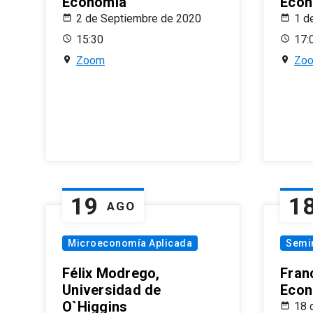
Economía
Econ
2 de Septiembre de 2020
1 d
15:30
17:
Zoom
Zo
19
1
AGO
Microeconomía Aplicada
Semi
Félix Modrego,
Fran
Universidad de
Econ
O`Higgins
18 