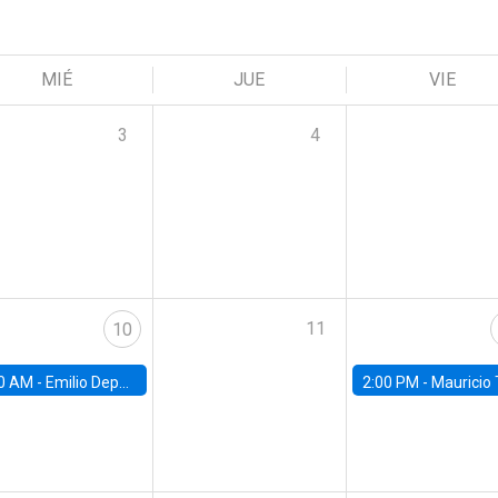
MIÉ
JUE
VIE
3
4
11
10
0 AM -
Emilio Depetris-Chauvín, Universidad Católica
2:00 PM -
Mauricio Tejada,