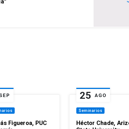
ia”
25
SEP
AGO
narios
Seminarios
lás Figueroa, PUC
Héctor Chade, Ari