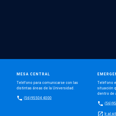
MESA CENTRAL
EMERGE
Teléfono para comunicarse con las
Teléfono e
distintas áreas de la Universidad.
situación 
dentro de
phone
(56)95504 4000
phone
(56)9
launch
Ir al 