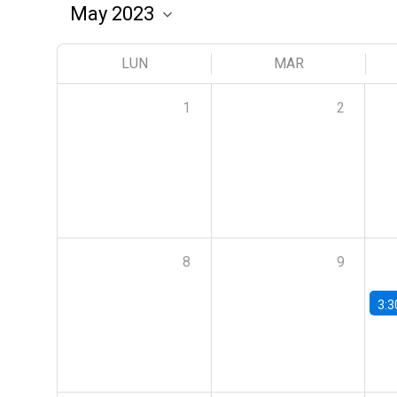
LUN
MAR
1
2
8
9
3:3