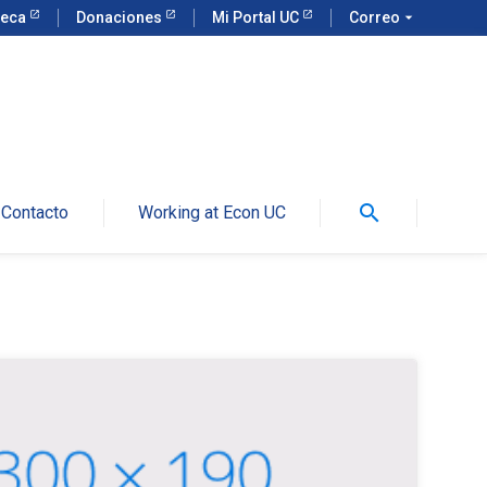
teca
Donaciones
Mi Portal UC
Correo
arrow_drop_down
search
Contacto
Working at Econ UC