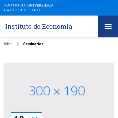
Instituto de Economía
keyboard_arrow_right
Inicio
Seminarios