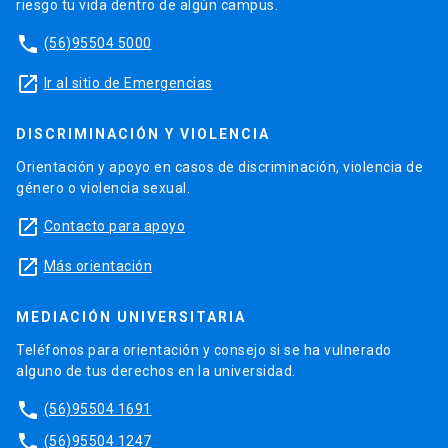
riesgo tu vida dentro de algún campus.
phone
(56)95504 5000
launch
Ir al sitio de Emergencias
DISCRIMINACIÓN Y VIOLENCIA
Orientación y apoyo en casos de discriminación, violencia de
género o violencia sexual.
launch
Contacto para apoyo
launch
Más orientación
MEDIACIÓN UNIVERSITARIA
Teléfonos para orientación y consejo si se ha vulnerado
alguno de tus derechos en la universidad.
phone
(56)95504 1691
phone
(56)95504 1247