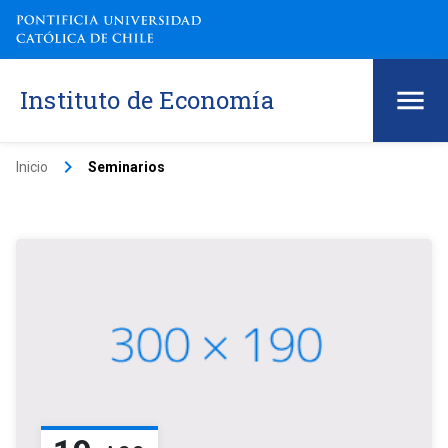
Instituto de Economía
keyboard_arrow_right
Inicio
Seminarios