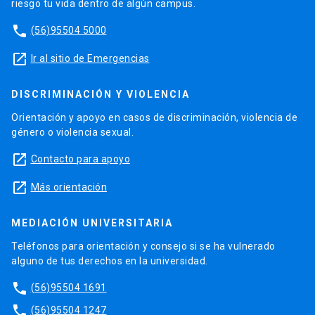
riesgo tu vida dentro de algún campus.
phone
(56)95504 5000
launch
Ir al sitio de Emergencias
DISCRIMINACIÓN Y VIOLENCIA
Orientación y apoyo en casos de discriminación, violencia de
género o violencia sexual.
launch
Contacto para apoyo
launch
Más orientación
MEDIACIÓN UNIVERSITARIA
Teléfonos para orientación y consejo si se ha vulnerado
alguno de tus derechos en la universidad.
phone
(56)95504 1691
phone
(56)95504 1247