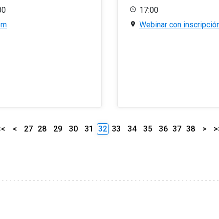
00
17:00
om
Webinar con inscripció
<<
<
27
28
29
30
31
32
33
34
35
36
37
38
>
>