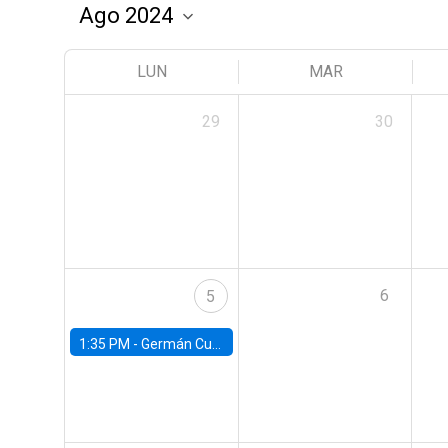
LUN
MAR
29
30
6
5
1:35 PM -
Germán Cubas, University of Houston