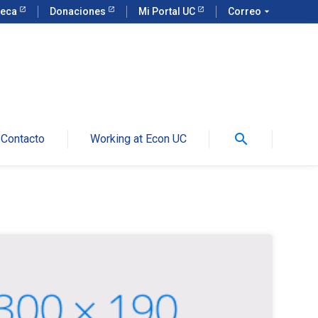
teca
Donaciones
Mi Portal UC
Correo
arrow_drop_down
search
Contacto
Working at Econ UC