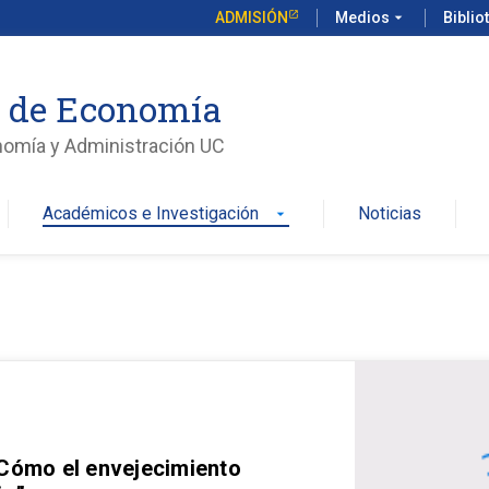
ADMISIÓN
Medios
arrow_drop_down
Biblio
o de Economía
nomía y Administración UC
Académicos e Investigación
Noticias
arrow_drop_down
 Cómo el envejecimiento