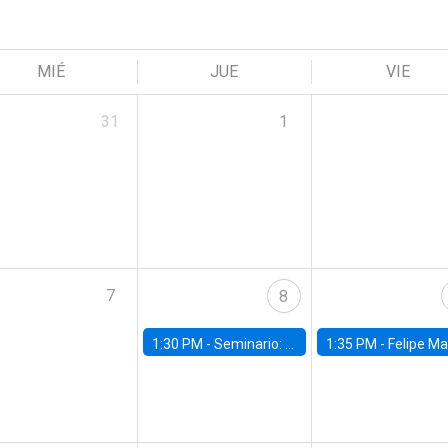
MIÉ
JUE
VIE
31
1
7
8
1:30 PM -
Seminario: “Recuperando la humanidad para progresar en la era de la IA»
1:35 PM -
Felipe Martínez, alumno Doctorado en Ec