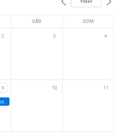
TODAY
SÁB
DOM
2
3
4
10
11
9
onomía UC