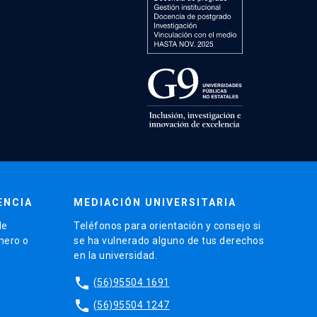
ENCIA
MEDIACIÓN UNIVERSITARIA
de
Teléfonos para orientación y consejo si
énero o
se ha vulnerado alguno de tus derechos
en la universidad.
phone
(56)95504 1691
phone
(56)95504 1247