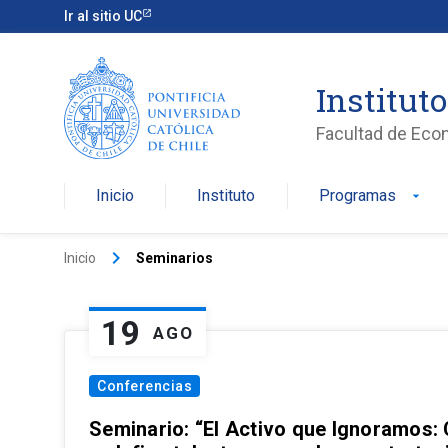
Ir al sitio UC
Institut
Facultad de Eco
Inicio
Instituto
Programas
arrow_drop_down
keyboard_arrow_right
Inicio
Seminarios
19
AGO
Conferencias
Seminario: “El Activo que Ignoramos: