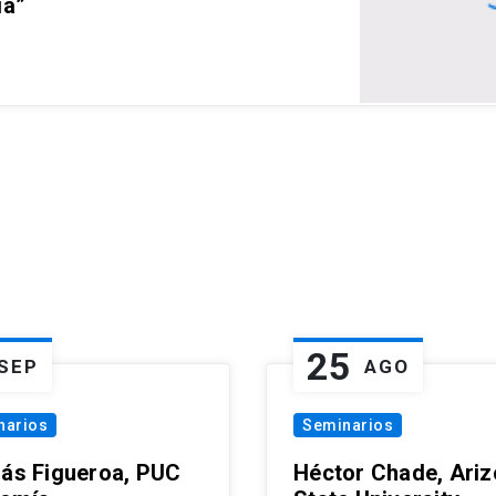
ia”
25
SEP
AGO
narios
Seminarios
lás Figueroa, PUC
Héctor Chade, Ari