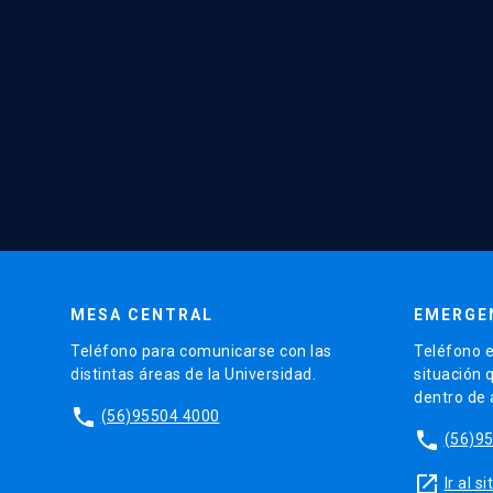
MESA CENTRAL
EMERGE
Teléfono para comunicarse con las
Teléfono e
distintas áreas de la Universidad.
situación 
dentro de
phone
(56)95504 4000
phone
(56)9
launch
Ir al 