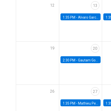
12
13
1:35 PM -
Alvaro Garcia-Marin, Universidad de Los Andes
1:3
19
20
2:30 PM -
Gautam Gowrisankaran, Columbia University
26
27
1:35 PM -
Mathieu Pedemonte, IDB
1:3