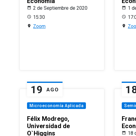
Economía
Econ
2 de Septiembre de 2020
1 d
15:30
17:
Zoom
Zo
19
1
AGO
Microeconomía Aplicada
Semi
Félix Modrego,
Fran
Universidad de
Econ
O`Higgins
18 