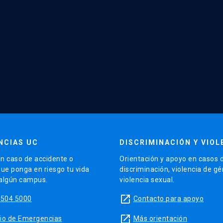
NCIAS UC
DISCRIMINACIÓN Y VIOL
n caso de accidente o
Orientación y apoyo en casos 
que ponga en riesgo tu vida
discriminación, violencia de g
 algún campus.
violencia sexual.
launch
5504 5000
Contacto para apoyo
launch
sitio de Emergencias
Más orientación