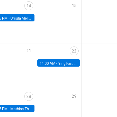
15
14
5 PM -
Ursula Mello, Insper - Institute of Education and Research
21
22
11:00 AM -
Ying Fan, University of Michigan
29
28
5 PM -
Mathias Thoenig, University of Lausanne