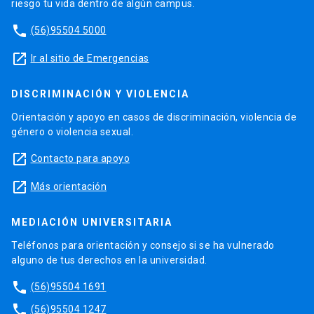
riesgo tu vida dentro de algún campus.
phone
(56)95504 5000
launch
Ir al sitio de Emergencias
DISCRIMINACIÓN Y VIOLENCIA
Orientación y apoyo en casos de discriminación, violencia de
género o violencia sexual.
launch
Contacto para apoyo
launch
Más orientación
MEDIACIÓN UNIVERSITARIA
Teléfonos para orientación y consejo si se ha vulnerado
alguno de tus derechos en la universidad.
phone
(56)95504 1691
phone
(56)95504 1247