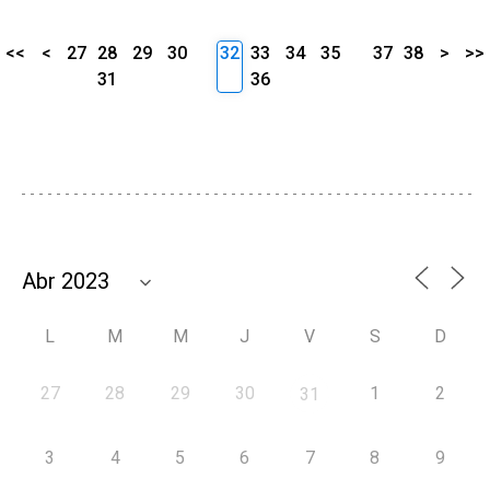
<<
<
27
28
29
30
32
33
34
35
37
38
>
>>
31
36
L
M
M
J
V
S
D
27
28
29
30
1
2
31
3
4
5
6
7
8
9