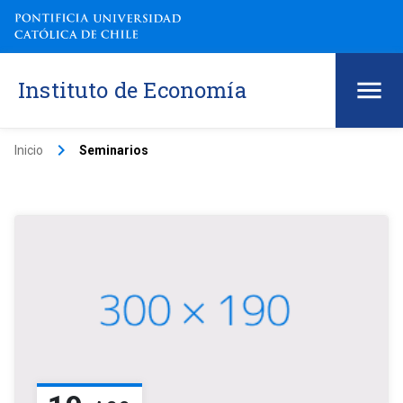
Instituto de Economía
keyboard_arrow_right
Inicio
Seminarios