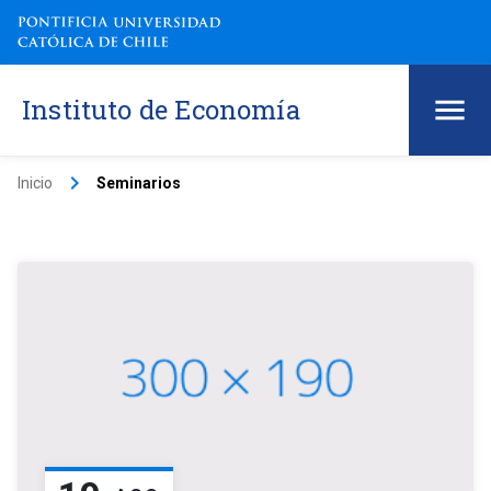
Instituto de Economía
keyboard_arrow_right
Inicio
Seminarios