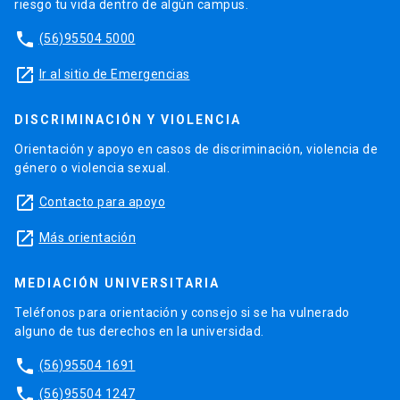
riesgo tu vida dentro de algún campus.
phone
(56)95504 5000
launch
Ir al sitio de Emergencias
DISCRIMINACIÓN Y VIOLENCIA
Orientación y apoyo en casos de discriminación, violencia de
género o violencia sexual.
launch
Contacto para apoyo
launch
Más orientación
MEDIACIÓN UNIVERSITARIA
Teléfonos para orientación y consejo si se ha vulnerado
alguno de tus derechos en la universidad.
phone
(56)95504 1691
phone
(56)95504 1247