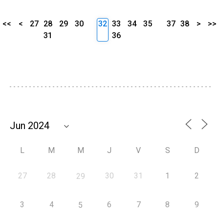
<<
<
27
28
29
30
32
33
34
35
37
38
>
>>
31
36
L
M
M
J
V
S
D
27
28
30
31
1
2
29
3
4
6
7
8
9
5