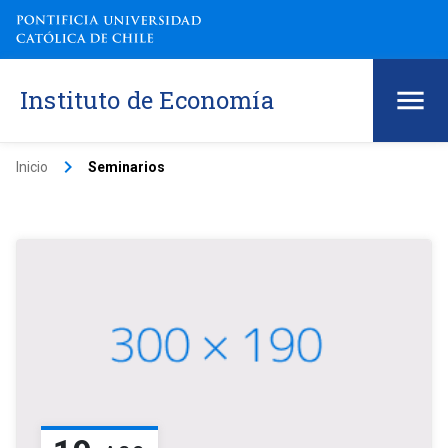
Instituto de Economía
keyboard_arrow_right
Inicio
Seminarios