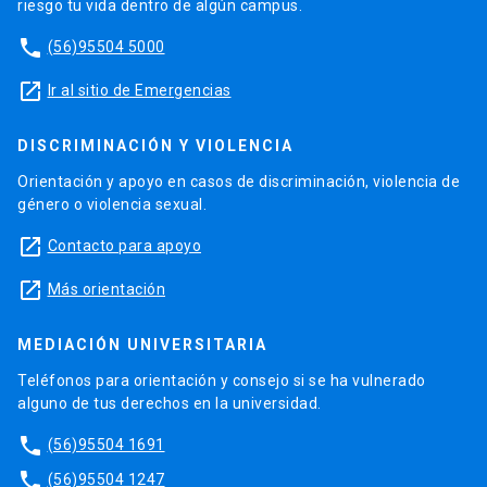
riesgo tu vida dentro de algún campus.
phone
(56)95504 5000
launch
Ir al sitio de Emergencias
DISCRIMINACIÓN Y VIOLENCIA
Orientación y apoyo en casos de discriminación, violencia de
género o violencia sexual.
launch
Contacto para apoyo
launch
Más orientación
MEDIACIÓN UNIVERSITARIA
Teléfonos para orientación y consejo si se ha vulnerado
alguno de tus derechos en la universidad.
phone
(56)95504 1691
phone
(56)95504 1247