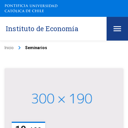
Instituto de Economía
keyboard_arrow_right
Inicio
Seminarios