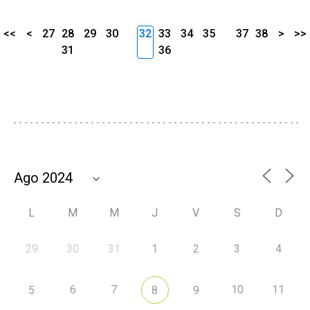
<<
<
27
28
29
30
32
33
34
35
37
38
>
>>
31
36
L
M
M
J
V
S
D
29
30
31
1
2
3
4
6
7
10
11
5
8
9