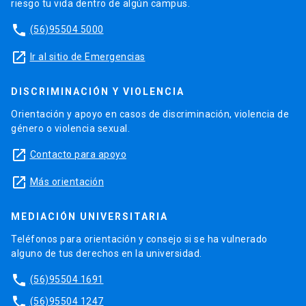
riesgo tu vida dentro de algún campus.
phone
(56)95504 5000
launch
Ir al sitio de Emergencias
DISCRIMINACIÓN Y VIOLENCIA
Orientación y apoyo en casos de discriminación, violencia de
género o violencia sexual.
launch
Contacto para apoyo
launch
Más orientación
MEDIACIÓN UNIVERSITARIA
Teléfonos para orientación y consejo si se ha vulnerado
alguno de tus derechos en la universidad.
phone
(56)95504 1691
phone
(56)95504 1247