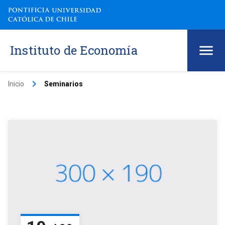
Instituto de Economía
keyboard_arrow_right
Inicio
Seminarios