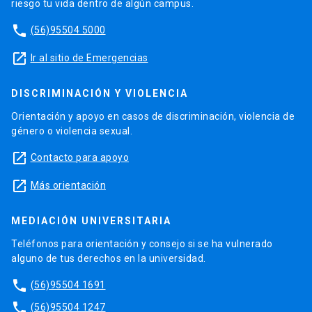
riesgo tu vida dentro de algún campus.
phone
(56)95504 5000
launch
Ir al sitio de Emergencias
DISCRIMINACIÓN Y VIOLENCIA
Orientación y apoyo en casos de discriminación, violencia de
género o violencia sexual.
launch
Contacto para apoyo
launch
Más orientación
MEDIACIÓN UNIVERSITARIA
Teléfonos para orientación y consejo si se ha vulnerado
alguno de tus derechos en la universidad.
phone
(56)95504 1691
phone
(56)95504 1247