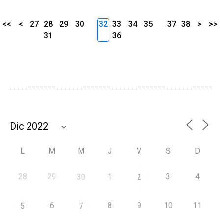
<<
<
27
28
29
30
32
33
34
35
37
38
>
>>
31
36
L
M
M
J
V
S
D
28
29
1
3
4
30
2
6
8
9
10
11
5
7