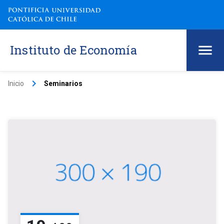
Instituto de Economía
keyboard_arrow_right
Inicio
Seminarios