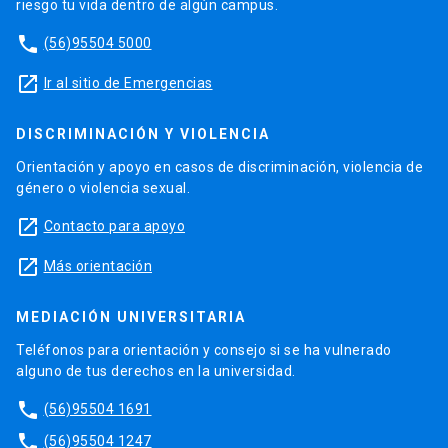
riesgo tu vida dentro de algún campus.
phone
(56)95504 5000
launch
Ir al sitio de Emergencias
DISCRIMINACIÓN Y VIOLENCIA
Orientación y apoyo en casos de discriminación, violencia de
género o violencia sexual.
launch
Contacto para apoyo
launch
Más orientación
MEDIACIÓN UNIVERSITARIA
Teléfonos para orientación y consejo si se ha vulnerado
alguno de tus derechos en la universidad.
phone
(56)95504 1691
phone
(56)95504 1247