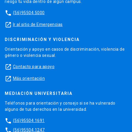
riesgo tu vida dentro de algún campus.
phone
(56)95504 5000
launch
Ir al sitio de Emergencias
DISCRIMINACIÓN Y VIOLENCIA
Orientación y apoyo en casos de discriminación, violencia de
género o violencia sexual.
launch
Contacto para apoyo
launch
Más orientación
MEDIACIÓN UNIVERSITARIA
Teléfonos para orientación y consejo si se ha vulnerado
alguno de tus derechos en la universidad.
phone
(56)95504 1691
phone
(56)95504 1247