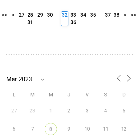
<<
<
27
28
29
30
32
33
34
35
37
38
>
>>
31
36
L
M
M
J
V
S
D
27
28
1
2
3
4
5
6
7
9
10
11
12
8