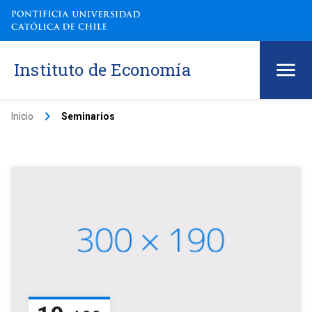
Instituto de Economía
keyboard_arrow_right
Inicio
Seminarios