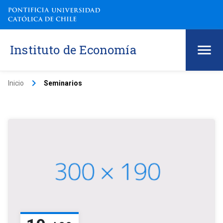
Instituto de Economía
keyboard_arrow_right
Inicio
Seminarios