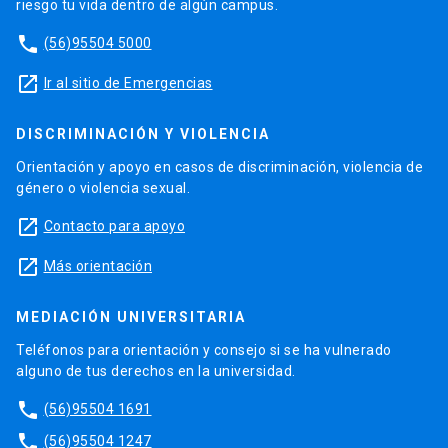
riesgo tu vida dentro de algún campus.
phone
(56)95504 5000
launch
Ir al sitio de Emergencias
DISCRIMINACIÓN Y VIOLENCIA
Orientación y apoyo en casos de discriminación, violencia de
género o violencia sexual.
launch
Contacto para apoyo
launch
Más orientación
MEDIACIÓN UNIVERSITARIA
Teléfonos para orientación y consejo si se ha vulnerado
alguno de tus derechos en la universidad.
phone
(56)95504 1691
phone
(56)95504 1247