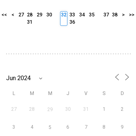
<<
<
27
28
29
30
32
33
34
35
37
38
>
>>
31
36
L
M
M
J
V
S
D
27
28
30
31
1
2
29
3
4
6
7
8
9
5