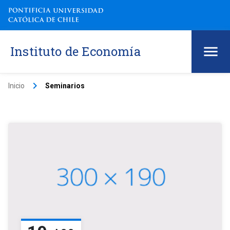
Instituto de Economía
keyboard_arrow_right
Inicio
Seminarios