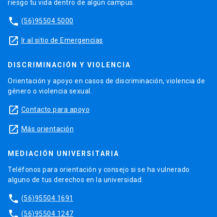
riesgo tu vida dentro de algún campus.
phone
(56)95504 5000
launch
Ir al sitio de Emergencias
DISCRIMINACIÓN Y VIOLENCIA
Orientación y apoyo en casos de discriminación, violencia de
género o violencia sexual.
launch
Contacto para apoyo
launch
Más orientación
MEDIACIÓN UNIVERSITARIA
Teléfonos para orientación y consejo si se ha vulnerado
alguno de tus derechos en la universidad.
phone
(56)95504 1691
phone
(56)95504 1247