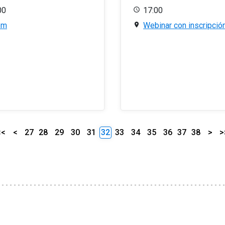
00
17:00
om
Webinar con inscripció
<<
<
27
28
29
30
31
32
33
34
35
36
37
38
>
>