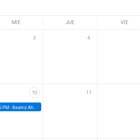
MIÉ
JUE
VIE
3
4
11
10
5 PM -
Beatriz Ahumada, PhD candidate, Universidad de Pittsburgh