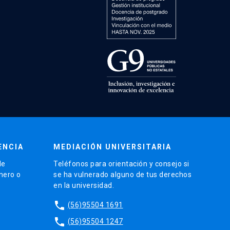
ENCIA
MEDIACIÓN UNIVERSITARIA
de
Teléfonos para orientación y consejo si
énero o
se ha vulnerado alguno de tus derechos
en la universidad.
phone
(56)95504 1691
phone
(56)95504 1247