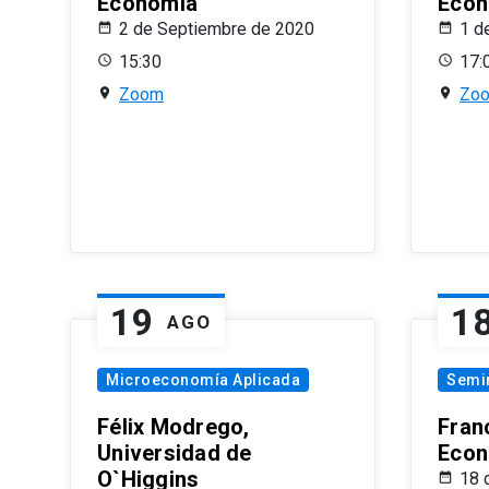
Economía
Econ
2 de Septiembre de 2020
1 d
15:30
17:
Zoom
Zo
19
1
AGO
Microeconomía Aplicada
Semi
Félix Modrego,
Fran
Universidad de
Econ
O`Higgins
18 