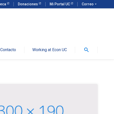
teca
Donaciones
Mi Portal UC
Correo
arrow_drop_down
search
Contacto
Working at Econ UC