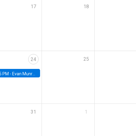
17
18
25
24
5 PM -
Evan Munro, Neyman Visiting Assistant Professor in the Department of Statistics at UC Berkeley
31
1