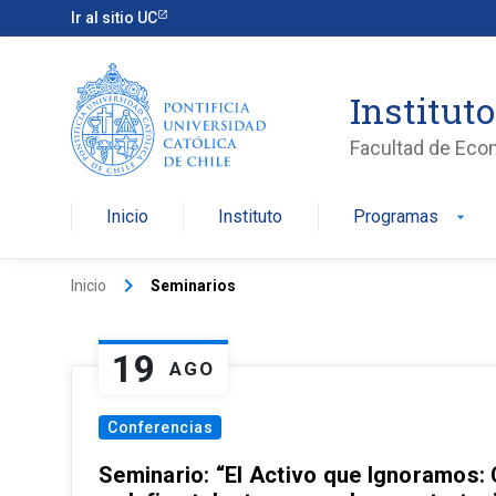
Ir al sitio UC
Institut
Facultad de Eco
Inicio
Instituto
Programas
arrow_drop_down
keyboard_arrow_right
Inicio
Seminarios
19
AGO
Conferencias
Seminario: “El Activo que Ignoramos: