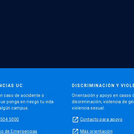
NCIAS UC
DISCRIMINACIÓN Y VIOL
n caso de accidente o
Orientación y apoyo en casos 
que ponga en riesgo tu vida
discriminación, violencia de g
 algún campus.
violencia sexual.
launch
5504 5000
Contacto para apoyo
launch
sitio de Emergencias
Más orientación