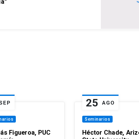
ia”
25
SEP
AGO
narios
Seminarios
lás Figueroa, PUC
Héctor Chade, Ari