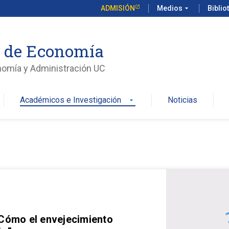
ADMISIÓN
Medios
arrow_drop_down
Biblio
o de Economía
nomía y Administración UC
Académicos e Investigación
Noticias
arrow_drop_down
 Cómo el envejecimiento