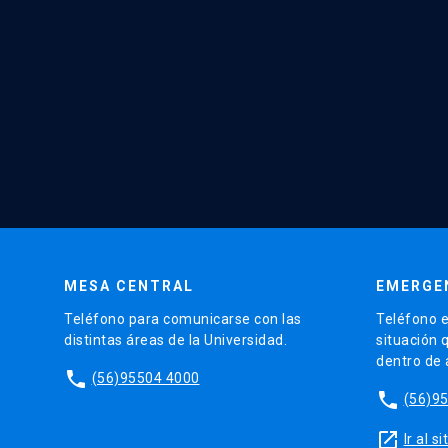
MESA CENTRAL
EMERGE
Teléfono para comunicarse con las
Teléfono e
distintas áreas de la Universidad.
situación 
dentro de
phone
(56)95504 4000
phone
(56)9
launch
Ir al 