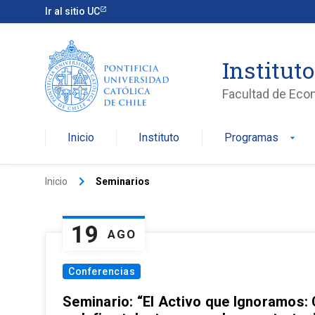
Ir al sitio UC
Institut
Facultad de Eco
Inicio
Instituto
Programas
arrow_drop_down
keyboard_arrow_right
Inicio
Seminarios
19
AGO
Conferencias
Seminario: “El Activo que Ignoramos: