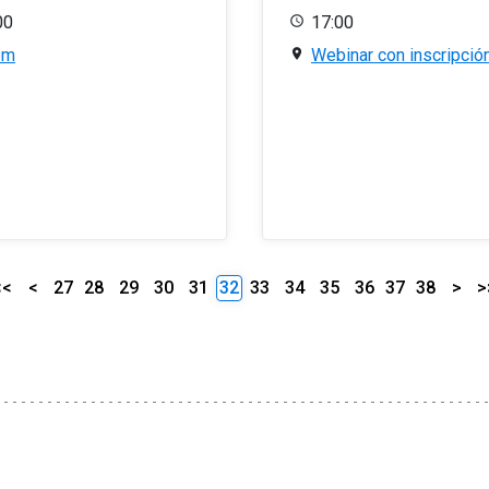
00
17:00
om
Webinar con inscripció
<<
<
27
28
29
30
31
32
33
34
35
36
37
38
>
>