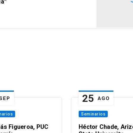
ia”
25
SEP
AGO
narios
Seminarios
lás Figueroa, PUC
Héctor Chade, Ari