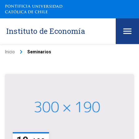
Instituto de Economía
keyboard_arrow_right
Inicio
Seminarios