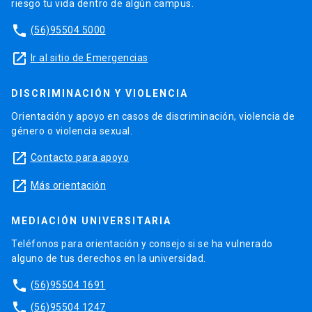
riesgo tu vida dentro de algún campus.
phone
(56)95504 5000
launch
Ir al sitio de Emergencias
DISCRIMINACIÓN Y VIOLENCIA
Orientación y apoyo en casos de discriminación, violencia de
género o violencia sexual.
launch
Contacto para apoyo
launch
Más orientación
MEDIACIÓN UNIVERSITARIA
Teléfonos para orientación y consejo si se ha vulnerado
alguno de tus derechos en la universidad.
phone
(56)95504 1691
phone
(56)95504 1247