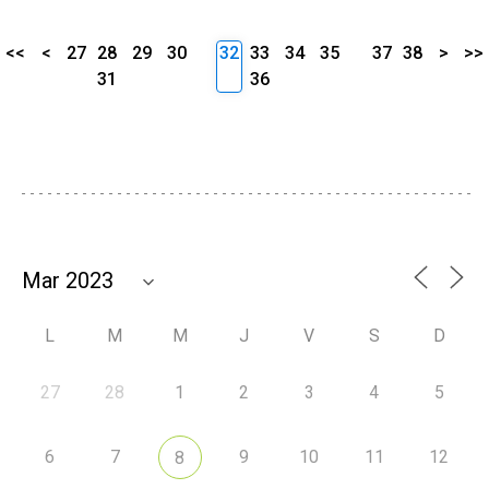
<<
<
27
28
29
30
32
33
34
35
37
38
>
>>
31
36
L
M
M
J
V
S
D
27
28
1
2
3
4
5
6
7
9
10
11
12
8