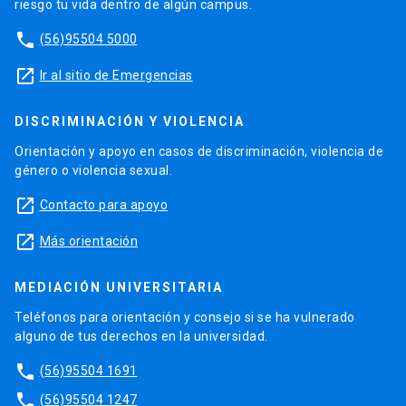
riesgo tu vida dentro de algún campus.
phone
(56)95504 5000
launch
Ir al sitio de Emergencias
DISCRIMINACIÓN Y VIOLENCIA
Orientación y apoyo en casos de discriminación, violencia de
género o violencia sexual.
launch
Contacto para apoyo
launch
Más orientación
MEDIACIÓN UNIVERSITARIA
Teléfonos para orientación y consejo si se ha vulnerado
alguno de tus derechos en la universidad.
phone
(56)95504 1691
phone
(56)95504 1247