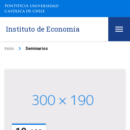
Instituto de Economía
keyboard_arrow_right
Inicio
Seminarios