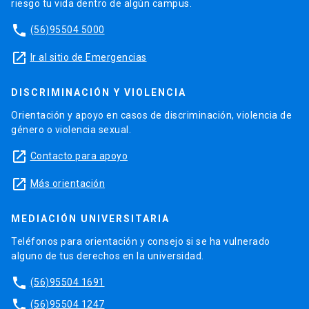
riesgo tu vida dentro de algún campus.
phone
(56)95504 5000
launch
Ir al sitio de Emergencias
DISCRIMINACIÓN Y VIOLENCIA
Orientación y apoyo en casos de discriminación, violencia de
género o violencia sexual.
launch
Contacto para apoyo
launch
Más orientación
MEDIACIÓN UNIVERSITARIA
Teléfonos para orientación y consejo si se ha vulnerado
alguno de tus derechos en la universidad.
phone
(56)95504 1691
phone
(56)95504 1247