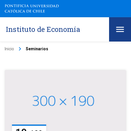
Instituto de Economía
keyboard_arrow_right
Inicio
Seminarios