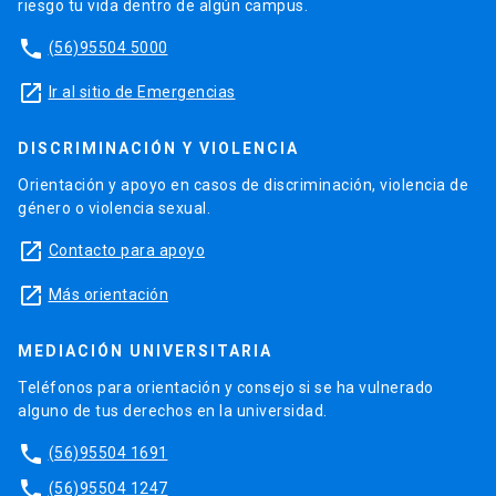
riesgo tu vida dentro de algún campus.
phone
(56)95504 5000
launch
Ir al sitio de Emergencias
DISCRIMINACIÓN Y VIOLENCIA
Orientación y apoyo en casos de discriminación, violencia de
género o violencia sexual.
launch
Contacto para apoyo
launch
Más orientación
MEDIACIÓN UNIVERSITARIA
Teléfonos para orientación y consejo si se ha vulnerado
alguno de tus derechos en la universidad.
phone
(56)95504 1691
phone
(56)95504 1247