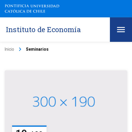
Instituto de Economía
keyboard_arrow_right
Inicio
Seminarios