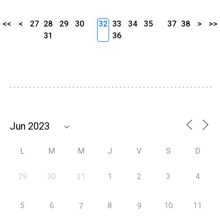
<<
<
27
28
29
30
32
33
34
35
37
38
>
>>
31
36
L
M
M
J
V
S
D
29
30
31
1
2
3
4
5
6
8
10
11
7
9