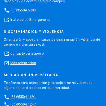
riesgo tu vida dentro de algún campus.
phone
(56)95504 5000
launch
Ir al sitio de Emergencias
DISCRIMINACIÓN Y VIOLENCIA
Orientación y apoyo en casos de discriminación, violencia de
género o violencia sexual.
launch
Contacto para apoyo
launch
Más orientación
MEDIACIÓN UNIVERSITARIA
Teléfonos para orientación y consejo si se ha vulnerado
alguno de tus derechos en la universidad.
phone
(56)95504 1691
phone
(56)95504 1247