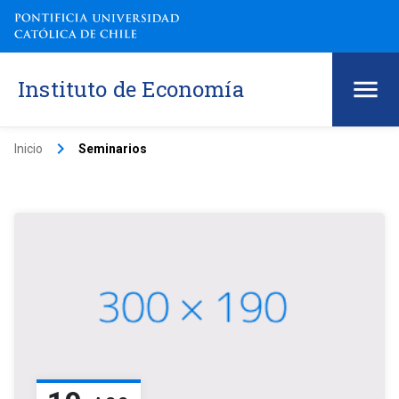
Instituto de Economía
keyboard_arrow_right
Inicio
Seminarios