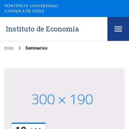
Instituto de Economía
keyboard_arrow_right
Inicio
Seminarios