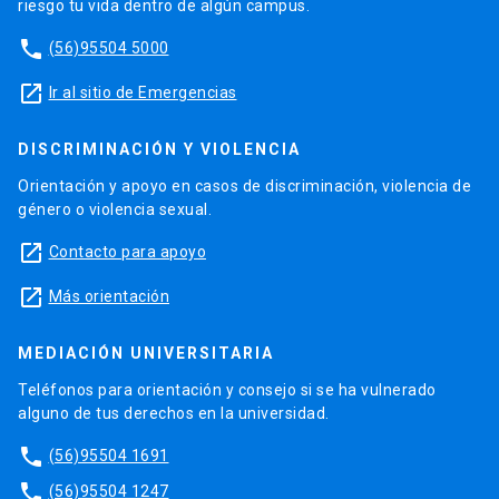
riesgo tu vida dentro de algún campus.
phone
(56)95504 5000
launch
Ir al sitio de Emergencias
DISCRIMINACIÓN Y VIOLENCIA
Orientación y apoyo en casos de discriminación, violencia de
género o violencia sexual.
launch
Contacto para apoyo
launch
Más orientación
MEDIACIÓN UNIVERSITARIA
Teléfonos para orientación y consejo si se ha vulnerado
alguno de tus derechos en la universidad.
phone
(56)95504 1691
phone
(56)95504 1247