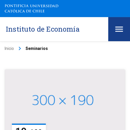
Instituto de Economía
keyboard_arrow_right
Inicio
Seminarios