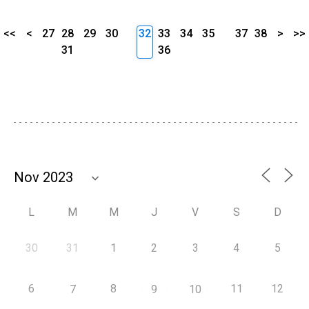
<<
<
27
28
29
30
32
33
34
35
37
38
>
>>
31
36
L
M
M
J
V
S
D
30
31
1
2
3
4
5
6
8
11
12
7
9
10