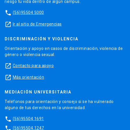
riesgo tu vida dentro de algún campus.
phone
(56)95504 5000
launch
Ir al sitio de Emergencias
DISCRIMINACIÓN Y VIOLENCIA
Orientación y apoyo en casos de discriminación, violencia de
género o violencia sexual.
launch
Contacto para apoyo
launch
Más orientación
MEDIACIÓN UNIVERSITARIA
Teléfonos para orientación y consejo si se ha vulnerado
alguno de tus derechos en la universidad.
phone
(56)95504 1691
phone
(56)95504 1247