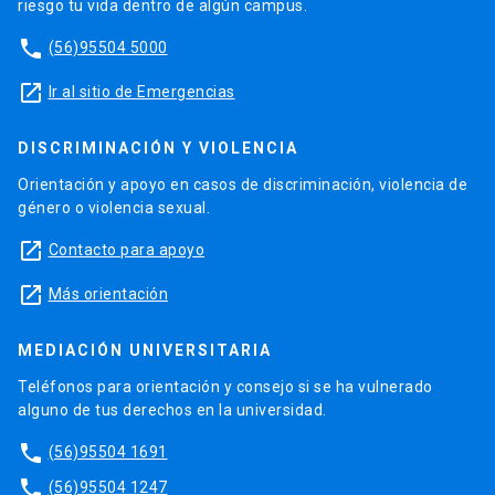
riesgo tu vida dentro de algún campus.
phone
(56)95504 5000
launch
Ir al sitio de Emergencias
DISCRIMINACIÓN Y VIOLENCIA
Orientación y apoyo en casos de discriminación, violencia de
género o violencia sexual.
launch
Contacto para apoyo
launch
Más orientación
MEDIACIÓN UNIVERSITARIA
Teléfonos para orientación y consejo si se ha vulnerado
alguno de tus derechos en la universidad.
phone
(56)95504 1691
phone
(56)95504 1247