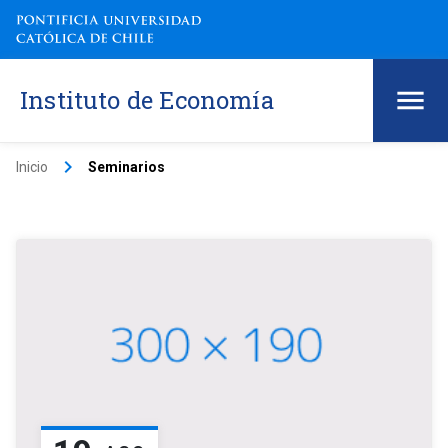
Instituto de Economía
keyboard_arrow_right
Inicio
Seminarios